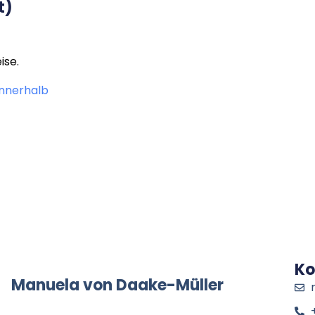
t)
ise.
innerhalb
Ko
Manuela von Daake-Müller